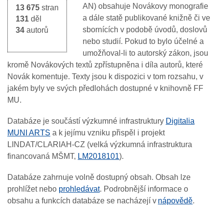
AN) obsahuje Novákovy monografie
13 675
stran
a dále statě publikované knižně či ve
131
děl
sbornících v podobě úvodů, doslovů
34
autorů
nebo studií. Pokud to bylo účelné a
umožňoval-li to autorský zákon, jsou
kromě Novákových textů zpřístupněna i díla autorů, které
Novák komentuje. Texty jsou k dispozici v tom rozsahu, v
jakém byly ve svých předlohách dostupné v knihovně FF
MU.
Databáze je součástí výzkumné infrastruktury
Digitalia
MUNI ARTS
a k jejímu vzniku přispěl i projekt
LINDAT/CLARIAH-CZ (velká výzkumná infrastruktura
financovaná MŠMT,
LM2018101
).
Databáze zahrnuje volně dostupný obsah. Obsah lze
prohlížet nebo
prohledávat
. Podrobnější informace o
obsahu a funkcích databáze se nacházejí v
nápovědě
.