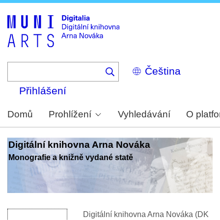
Skip
to
main
content
Select
your
language
Přihlášení
Domů
Prohlížení
Vyhledávání
O platf
Digitální knihovna Arna Nováka
Monografie a knižně vydané statě
Digitální knihovna Arna Nováka (DK