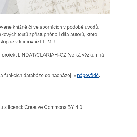
vané knižně či ve sbornících v podobě úvodů,
ových textů zpřístupněna i díla autorů, které
dostupné v knihovně FF MU.
ěl i projekt LINDAT/CLARIAH-CZ (velká výzkumná
 a funkcích databáze se nacházejí v
nápovědě
.
adu s licencí: Creative Commons BY 4.0.