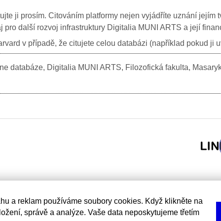
itujte ji prosím. Citováním platformy nejen vyjádříte uznání jej
j pro další rozvoj infrastruktury Digitalia MUNI ARTS a její fin
vard v případě, že citujete celou databázi (například pokud ji 
e databáze, Digitalia MUNI ARTS, Filozofická fakulta, Masary
hu a reklam používáme soubory cookies. Když klikněte na
uložení, správě a analýze. Vaše data neposkytujeme třetím