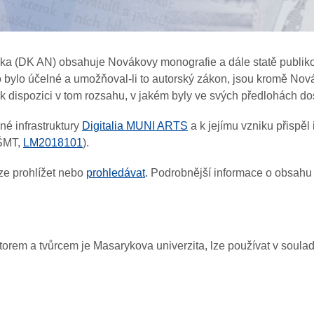
áka (DK AN) obsahuje Novákovy monografie a dále statě publiko
 bylo účelné a umožňoval-li to autorský zákon, jsou kromě Novák
k dispozici v tom rozsahu, v jakém byly ve svých předlohách 
é infrastruktury
Digitalia MUNI ARTS
a k jejímu vzniku přisp
MŠMT,
LM2018101
).
ze prohlížet nebo
prohledávat
. Podrobnější informace o obsahu
utorem a tvůrcem je Masarykova univerzita, lze používat v soul