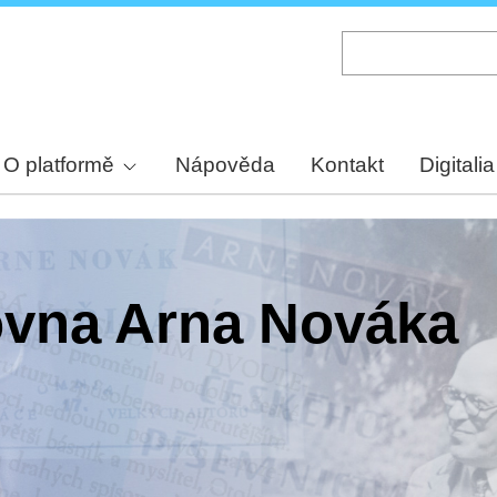
Skip
to
main
content
O platformě
Nápověda
Kontakt
Digitalia
hovna Arna Nováka