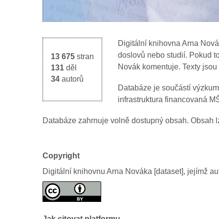
Digitální knihovna Arna Nov
doslovů nebo studií. Pokud to
13 675
stran
Novák komentuje. Texty jsou 
131
děl
34
autorů
Databáze je součástí výzkumn
infrastruktura financovaná 
Databáze zahrnuje volně dostupný obsah. Obsah l
Copyright
Digitální knihovnu Arna Nováka [dataset], jejímž a
Jak citovat platformu