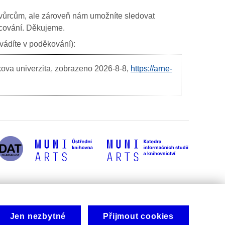
ím tvůrcům, ale zároveň nám umožníte sledovat
ancování. Děkujeme.
uvádíte v poděkování):
kova univerzita, zobrazeno
2026-8-8,
https://arne-
Jen nezbytné
Přijmout cookies