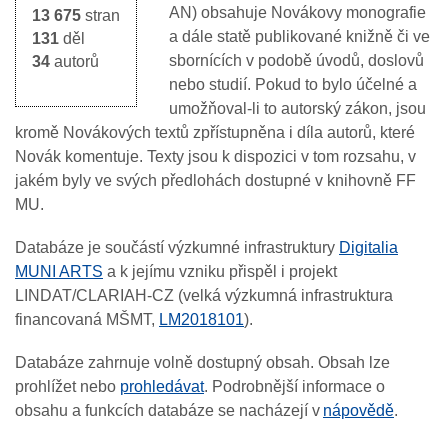
AN) obsahuje Novákovy monografie
13 675
stran
a dále statě publikované knižně či ve
131
děl
sbornících v podobě úvodů, doslovů
34
autorů
nebo studií. Pokud to bylo účelné a
umožňoval-li to autorský zákon, jsou
kromě Novákových textů zpřístupněna i díla autorů, které
Novák komentuje. Texty jsou k dispozici v tom rozsahu, v
jakém byly ve svých předlohách dostupné v knihovně FF
MU.
Databáze je součástí výzkumné infrastruktury
Digitalia
MUNI ARTS
a k jejímu vzniku přispěl i projekt
LINDAT/CLARIAH-CZ (velká výzkumná infrastruktura
financovaná MŠMT,
LM2018101
).
Databáze zahrnuje volně dostupný obsah. Obsah lze
prohlížet nebo
prohledávat
. Podrobnější informace o
obsahu a funkcích databáze se nacházejí v
nápovědě
.