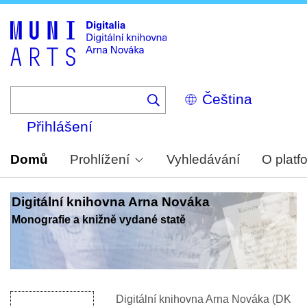
Skip
to
main
content
Select
your
language
Přihlášení
Domů
Prohlížení
Vyhledávání
O platf
Digitální knihovna Arna Nováka
Monografie a knižně vydané statě
Digitální knihovna Arna Nováka (DK