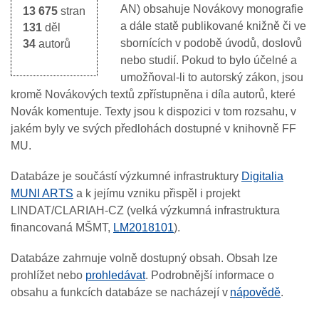
AN) obsahuje Novákovy monografie
13 675
stran
a dále statě publikované knižně či ve
131
děl
sbornících v podobě úvodů, doslovů
34
autorů
nebo studií. Pokud to bylo účelné a
umožňoval-li to autorský zákon, jsou
kromě Novákových textů zpřístupněna i díla autorů, které
Novák komentuje. Texty jsou k dispozici v tom rozsahu, v
jakém byly ve svých předlohách dostupné v knihovně FF
MU.
Databáze je součástí výzkumné infrastruktury
Digitalia
MUNI ARTS
a k jejímu vzniku přispěl i projekt
LINDAT/CLARIAH-CZ (velká výzkumná infrastruktura
financovaná MŠMT,
LM2018101
).
Databáze zahrnuje volně dostupný obsah. Obsah lze
prohlížet nebo
prohledávat
. Podrobnější informace o
obsahu a funkcích databáze se nacházejí v
nápovědě
.