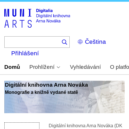
Skip
to
main
content
Select
your
language
Přihlášení
Domů
Prohlížení
Vyhledávání
O platf
Digitální knihovna Arna Nováka
Monografie a knižně vydané statě
Digitální knihovna Arna Nováka (DK