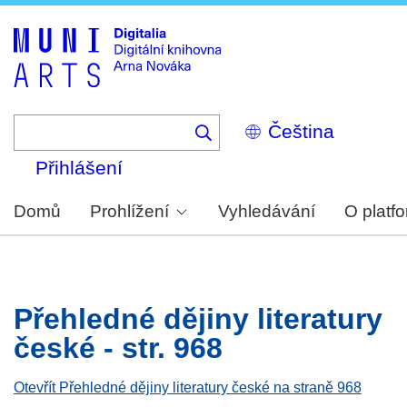
Skip
to
main
content
Select
your
language
Přihlášení
Domů
Prohlížení
Vyhledávání
O platf
Přehledné dějiny literatury
české - str. 968
Otevřít Přehledné dějiny literatury české na straně 968