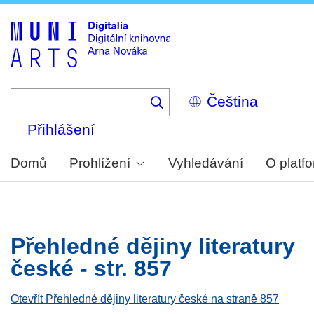
Skip
to
main
content
Select
your
language
Přihlášení
Domů
Prohlížení
Vyhledávání
O platf
Přehledné dějiny literatury
české - str. 857
Otevřít Přehledné dějiny literatury české na straně 857