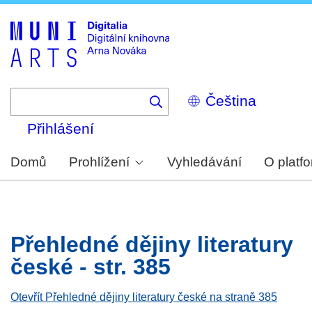
Skip
to
main
content
Select
your
language
Přihlášení
Domů
Prohlížení
Vyhledávání
O platf
Přehledné dějiny literatury
české - str. 385
Otevřít Přehledné dějiny literatury české na straně 385