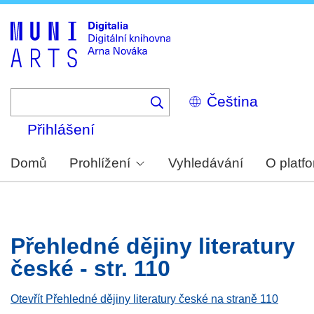
Skip
to
main
content
Select
your
language
Přihlášení
Domů
Prohlížení
Vyhledávání
O platf
Přehledné dějiny literatury
české - str. 110
Otevřít Přehledné dějiny literatury české na straně 110