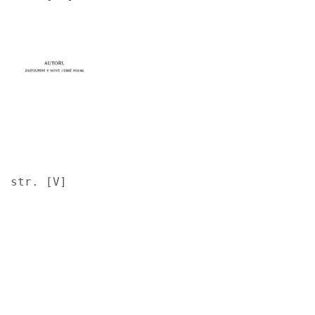
Image
str. [V]
Image