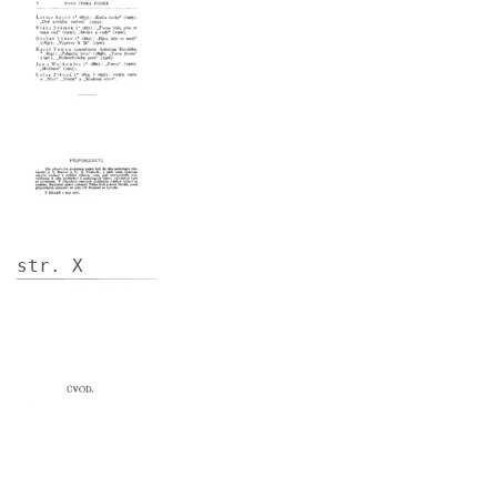
str. X
Image