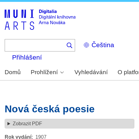
Skip
to
main
content
Select
your
language
Přihlášení
Domů
Prohlížení
Vyhledávání
O platf
Nová česká poesie
Zobrazit PDF
Rok vydání
1907