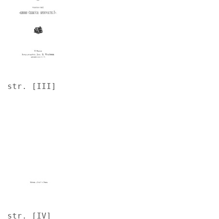
str. [III]
Image
str. [IV]