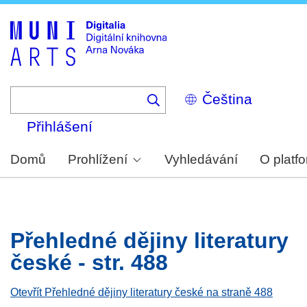
Skip
to
main
content
Select
your
language
Přihlášení
Domů
Prohlížení
Vyhledávání
O platf
Přehledné dějiny literatury
české - str. 488
Otevřít Přehledné dějiny literatury české na straně 488