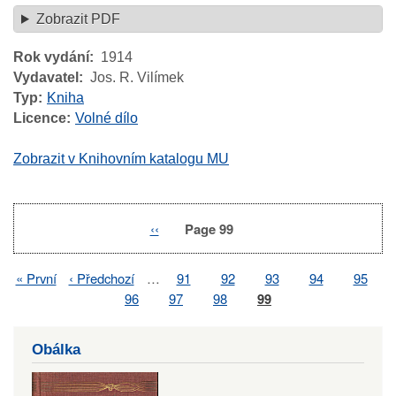
Zobrazit PDF
Rok vydání
1914
Vydavatel
Jos. R. Vilímek
Typ
Kniha
Licence
Volné dílo
Zobrazit v Knihovním katalogu MU
Previous
‹‹
Page 99
Pagination
page
First
« První
Previous
‹ Předchozí
…
Page
91
Page
92
Page
93
Page
94
Page
95
Pagination
page
page
Page
96
Page
97
Page
98
Page
99
Obálka