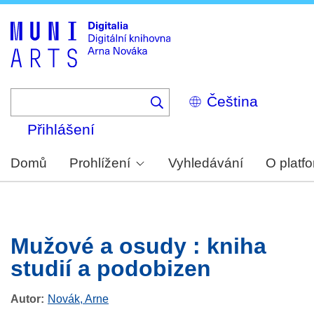
Skip
to
main
content
Select
your
language
Přihlášení
Domů
Prohlížení
Vyhledávání
O platf
Mužové a osudy : kniha
studií a podobizen
Autor
Novák, Arne