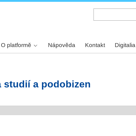
Skip
to
main
content
O platformě
Nápověda
Kontakt
Digitalia
 studií a podobizen