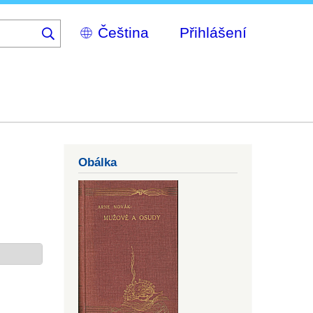
Select
Přihlášení
your
language
Obálka