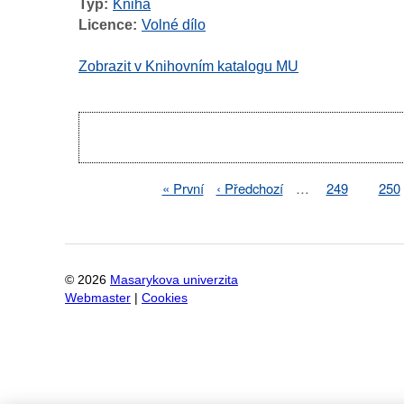
Typ
Kniha
Licence
Volné dílo
Zobrazit v Knihovním katalogu MU
Pagination
First
« První
Previous
‹ Předchozí
…
Page
249
Pag
250
Pagination
page
page
©
2026
Masarykova univerzita
Webmaster
|
Cookies