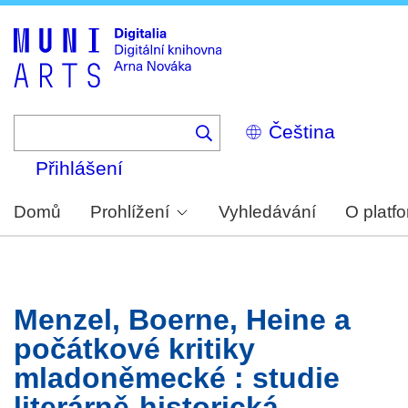
Skip
to
main
content
Select
your
language
Přihlášení
Domů
Prohlížení
Vyhledávání
O platf
Menzel, Boerne, Heine a
počátkové kritiky
mladoněmecké : studie
literárně-historická