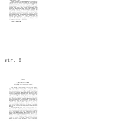
str. 6
Image