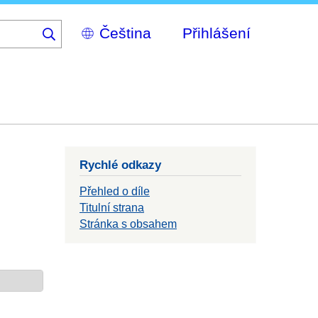
Select
Přihlášení
your
language
Rychlé odkazy
Přehled o díle
Titulní strana
Stránka s obsahem