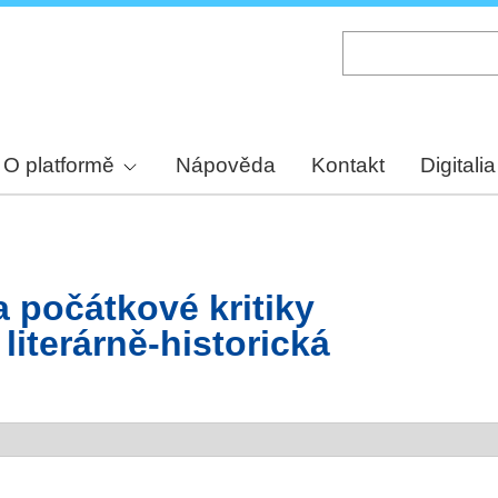
Skip
to
main
content
O platformě
Nápověda
Kontakt
Digitalia
a počátkové kritiky
iterárně-historická