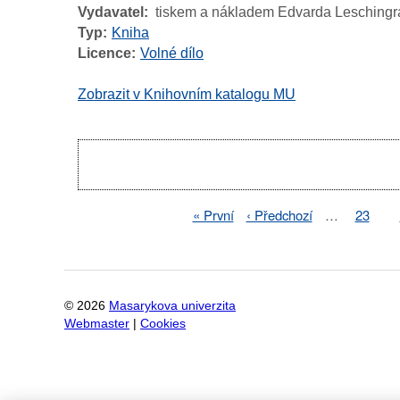
Vydavatel
tiskem a nákladem Edvarda Leschingr
Typ
Kniha
Licence
Volné dílo
Zobrazit v Knihovním katalogu MU
Pagination
First
« První
Previous
‹ Předchozí
…
Page
23
Pagination
page
page
©
2026
Masarykova univerzita
Webmaster
|
Cookies