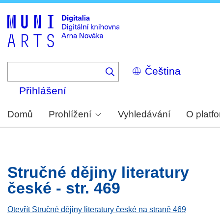
Skip
to
main
content
Select
your
language
Přihlášení
Domů
Prohlížení
Vyhledávání
O platf
Stručné dějiny literatury
české - str. 469
Otevřít Stručné dějiny literatury české na straně 469