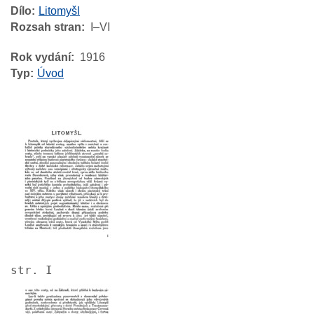
Dílo
Litomyšl
Rozsah stran
I–VI
Rok vydání
1916
Typ
Úvod
Image
str. I
Image