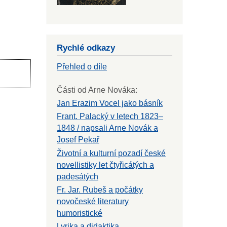
Rychlé odkazy
Přehled o díle
Části od Arne Nováka:
Jan Erazim Vocel jako básník
Frant. Palacký v letech 1823–
1848 / napsali Arne Novák a
Josef Pekař
Životní a kulturní pozadí české
novellistiky let čtyřicátých a
padesátých
Fr. Jar. Rubeš a počátky
novočeské literatury
humoristické
Lyrika a didaktika