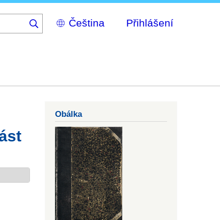
Select
Přihlášení
your
language
Obálka
ást