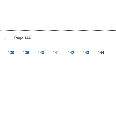
Previous
‹‹
Page 144
page
e
Page
138
Page
139
Page
140
Page
141
Page
142
Page
143
Page
144