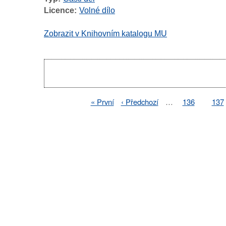
Licence
Volné dílo
Zobrazit v Knihovním katalogu MU
Pagination
First
« První
Previous
‹ Předchozí
…
Page
136
Pag
137
Pagination
page
page