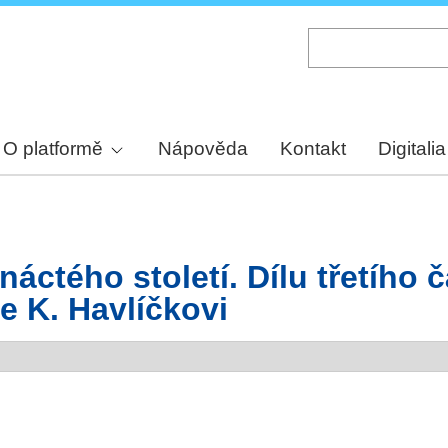
Skip
to
main
content
O platformě
Nápověda
Kontakt
Digitalia
áctého století. Dílu třetího č
e K. Havlíčkovi