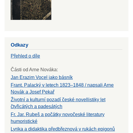
Odkazy
Přehled o díle
Části od Arne Nováka:
Jan Erazim Vocel jako básník
Frant. Palacký v letech 1823–1848 / napsali Arne
Novák a Josef Pekař
Životní a kulturní pozadí české novellistiky let
čtyřicátých a padesátých
Fr. Jar. Rubeš a počátky novočeské literatury
humoristické
Lyrika a didaktika předbřeznová v rukách epigonů