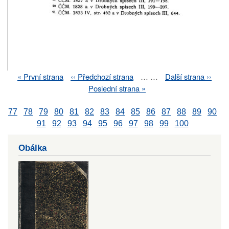
First
« První strana
Previous
‹‹ Předchozí strana
…
…
Next
Další strana ››
Pagination
page
page
page
Last
Poslední strana »
page
77
78
79
80
81
82
83
84
85
86
87
88
89
90
91
92
93
94
95
96
97
98
99
100
Obálka