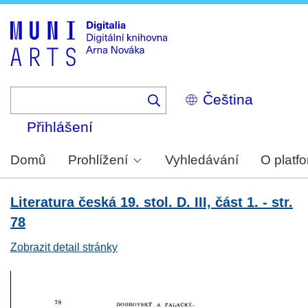
Skip
to
main
content
Select
your
language
Přihlášení
Domů
Prohlížení
Vyhledávání
O platf
Literatura česká 19. stol. D. III, část 1. - str.
78
Zobrazit detail stránky