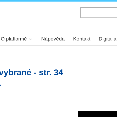
Skip
to
main
content
O platformě
Nápověda
Kontakt
Digitalia
ybrané - str. 34
4