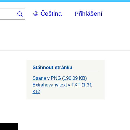
Select
Přihlášení
your
language
Stáhnout stránku
Strana v PNG (190.09 KB)
Extrahovaný text v TXT (1.31
KB)