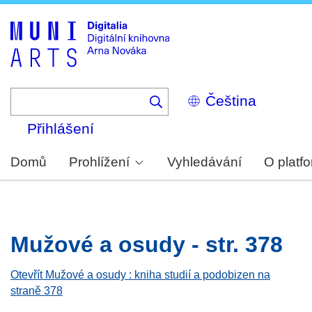
Skip
to
main
content
Select
your
language
Přihlášení
Domů
Prohlížení
Vyhledávání
O platf
Mužové a osudy - str. 378
Otevřít Mužové a osudy : kniha studií a podobizen na
straně 378