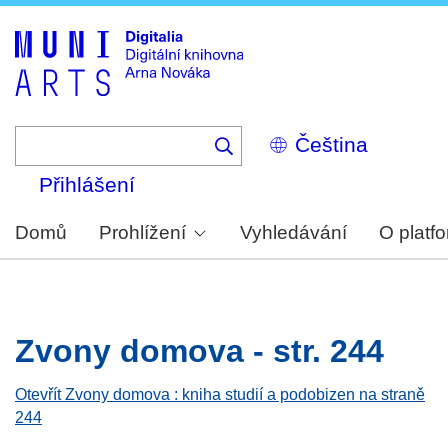
Skip
to
main
content
Select
your
language
Přihlášení
Domů
Prohlížení
Vyhledávání
O platf
Zvony domova - str. 244
Otevřít Zvony domova : kniha studií a podobizen na straně
244