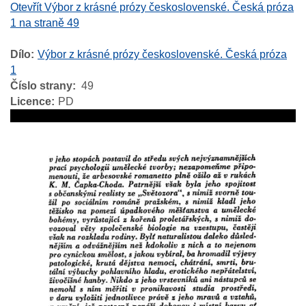
Otevřít Výbor z krásné prózy československé. Česká próza
1 na straně 49
Dílo
Výbor z krásné prózy československé. Česká próza
1
Číslo strany
49
Licence
PD