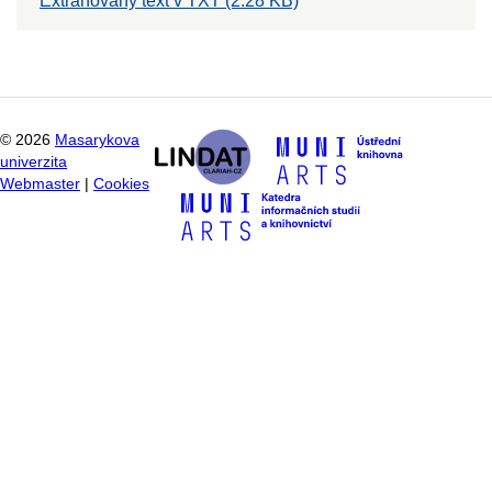
Extrahovaný text v TXT (2.28 KB)
©
2026
Masarykova
univerzita
Webmaster
|
Cookies