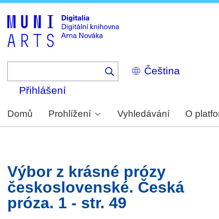
Skip
to
main
content
Select
your
language
Přihlášení
Domů
Prohlížení
Vyhledávání
O platf
Výbor z krásné prózy
československé. Česká
próza. 1 - str. 49