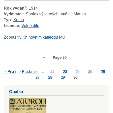
Rok vydání
1914
Vydavatel
Spolek výtvarných umělců Mánes
Typ
Kniha
Licence
Volné dílo
Zobrazit v Knihovním katalogu MU
Previous
‹‹
Page 30
Pagination
page
First
« První
Previous
‹ Předchozí
…
Page
22
Page
23
Page
24
Page
25
Page
26
Pagination
page
page
Page
27
Page
28
Page
29
Page
30
Obálka