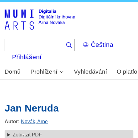
Skip
to
main
content
Select
your
language
Přihlášení
Domů
Prohlížení
Vyhledávání
O platf
Jan Neruda
Autor
Novák, Arne
Zobrazit PDF