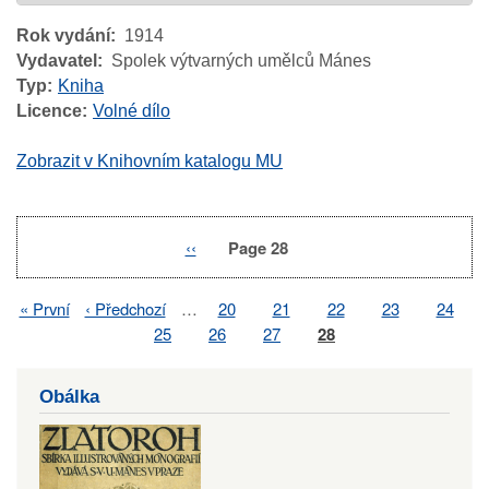
Rok vydání
1914
Vydavatel
Spolek výtvarných umělců Mánes
Typ
Kniha
Licence
Volné dílo
Zobrazit v Knihovním katalogu MU
Previous
‹‹
Page 28
Pagination
page
First
« První
Previous
‹ Předchozí
…
Page
20
Page
21
Page
22
Page
23
Page
24
Pagination
page
page
Page
25
Page
26
Page
27
Page
28
Obálka