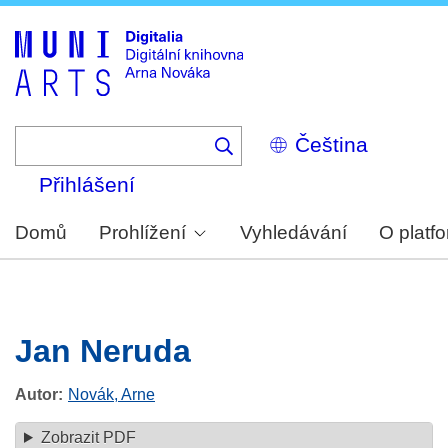
Skip
to
main
content
Select
your
language
Přihlášení
Domů
Prohlížení
Vyhledávání
O platf
Jan Neruda
Autor
Novák, Arne
Zobrazit PDF