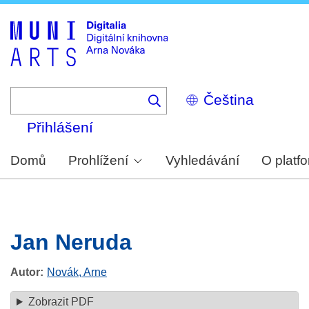
Skip
to
main
content
Select
your
language
Přihlášení
Domů
Prohlížení
Vyhledávání
O platf
Jan Neruda
Autor
Novák, Arne
Zobrazit PDF