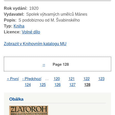
Rok vydání
1920
Vydavatel
Spolek výtvarných umělců Mánes
Popis
S podobiznou od M. Švabinského
Typ
Kniha
Licence
Volné dílo
Zobrazit v Knihovním katalogu MU
Previous
‹‹
Page 128
Pagination
page
First
« První
Previous
‹ Předchozí
…
Page
120
Page
121
Page
122
Page
123
Pagination
page
page
Page
124
Page
125
Page
126
Page
127
Page
128
Obálka