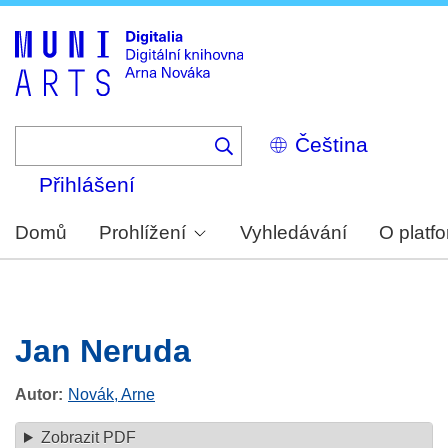
Skip
to
main
content
Select
your
language
Přihlášení
Domů
Prohlížení
Vyhledávání
O platf
Jan Neruda
Autor
Novák, Arne
Zobrazit PDF