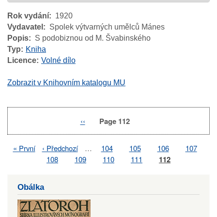
Rok vydání
1920
Vydavatel
Spolek výtvarných umělců Mánes
Popis
S podobiznou od M. Švabinského
Typ
Kniha
Licence
Volné dílo
Zobrazit v Knihovním katalogu MU
Previous
‹‹
Page 112
Pagination
page
First
« První
Previous
‹ Předchozí
…
Page
104
Page
105
Page
106
Page
107
Pagination
page
page
Page
108
Page
109
Page
110
Page
111
Page
112
Obálka