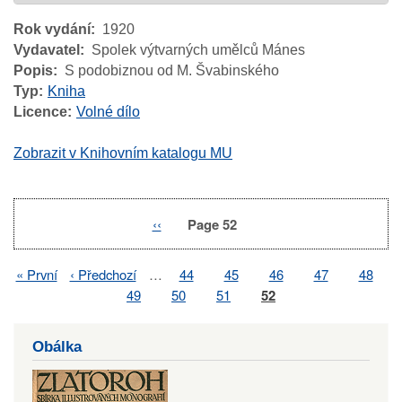
Rok vydání
1920
Vydavatel
Spolek výtvarných umělců Mánes
Popis
S podobiznou od M. Švabinského
Typ
Kniha
Licence
Volné dílo
Zobrazit v Knihovním katalogu MU
Previous
‹‹
Page 52
Pagination
page
First
« První
Previous
‹ Předchozí
…
Page
44
Page
45
Page
46
Page
47
Page
48
Pagination
page
page
Page
49
Page
50
Page
51
Page
52
Obálka