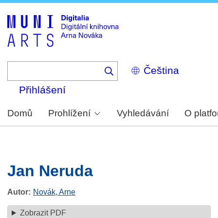
Skip
to
main
content
Select
your
language
Přihlášení
Domů
Prohlížení
Vyhledávání
O platf
Jan Neruda
Autor
Novák, Arne
Zobrazit PDF