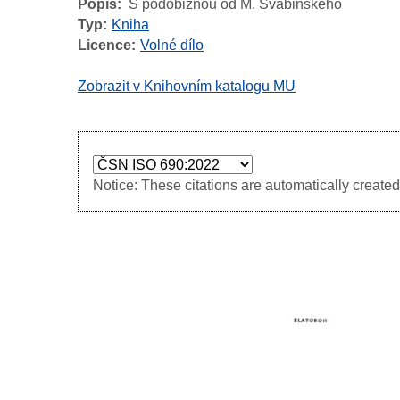
Popis
S podobiznou od M. Švabinského
Typ
Kniha
Licence
Volné dílo
Zobrazit v Knihovním katalogu MU
Notice: These citations are automatically created 
Image
Image