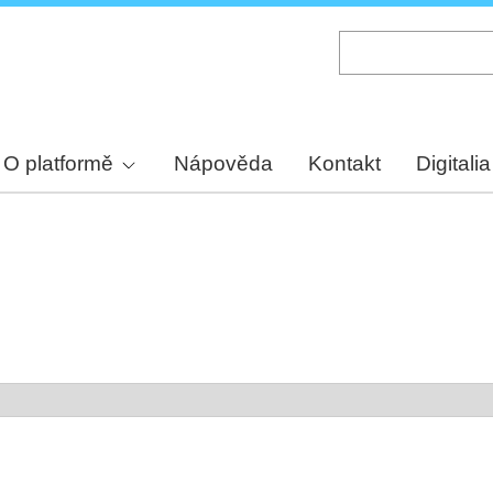
Skip
to
main
content
O platformě
Nápověda
Kontakt
Digitalia