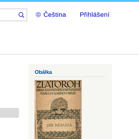
Select
Přihlášení
your
language
Obálka