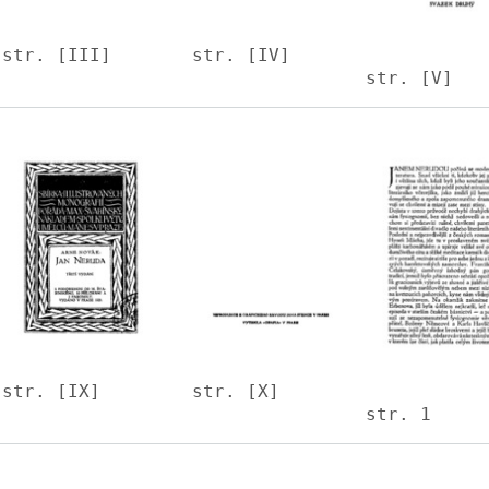
str. [III]
str. [IV]
str. [V]
Image
Image
Image
str. [IX]
str. [X]
str. 1