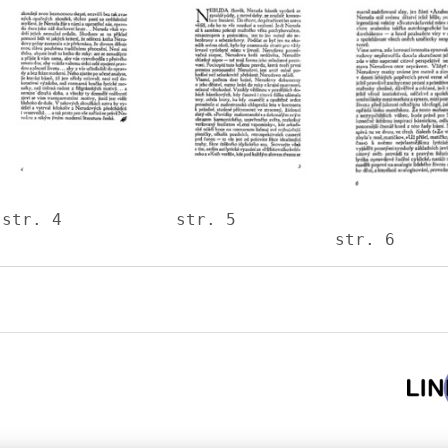
Image
Image
Image
str. 4
str. 5
str. 6