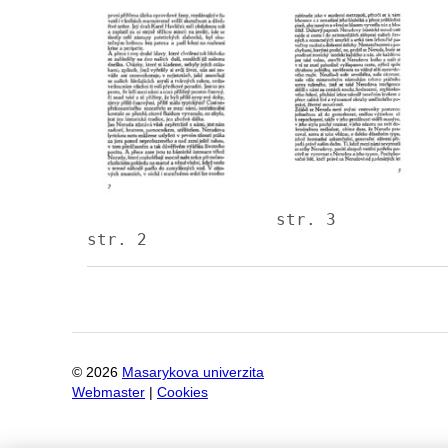
Image
Image
str. 3
str. 2
©
2026
Masarykova univerzita
Webmaster
|
Cookies