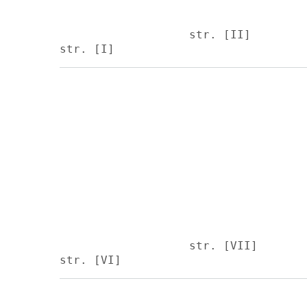
str. [II]
str. [I]
Image
Image
str. [VII]
str. [VI]