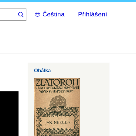
Select
Přihlášení
your
language
Obálka