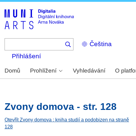
Skip
to
main
content
Select
your
language
Přihlášení
Domů
Prohlížení
Vyhledávání
O platf
Zvony domova - str. 128
Otevřít Zvony domova : kniha studií a podobizen na straně
128