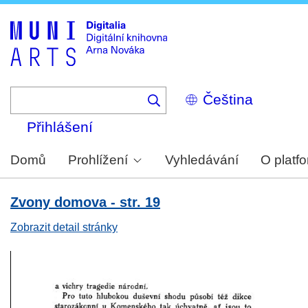
Skip
to
main
content
Select
your
language
Přihlášení
Domů
Prohlížení
Vyhledávání
O platf
Zvony domova - str. 19
Zobrazit detail stránky