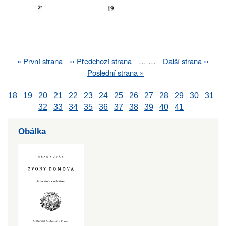
First
« První strana
Previous
‹‹ Předchozí strana
…
…
Next
Další strana ››
Pagination
page
page
page
Last
Poslední strana »
page
18
19
20
21
22
23
24
25
26
27
28
29
30
31
32
33
34
35
36
37
38
39
40
41
Obálka