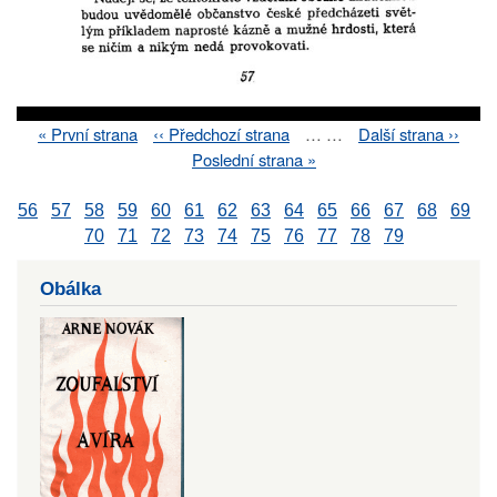
First
« První strana
Previous
‹‹ Předchozí strana
…
…
Next
Další strana ››
Pagination
page
page
page
Last
Poslední strana »
page
56
57
58
59
60
61
62
63
64
65
66
67
68
69
70
71
72
73
74
75
76
77
78
79
Obálka