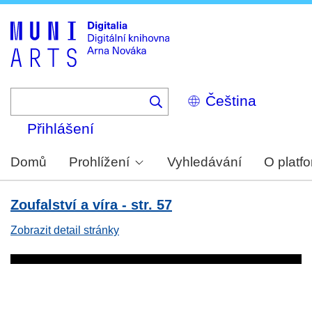
Skip
to
main
content
Select
your
language
Přihlášení
Domů
Prohlížení
Vyhledávání
O platf
Zoufalství a víra - str. 57
Zobrazit detail stránky