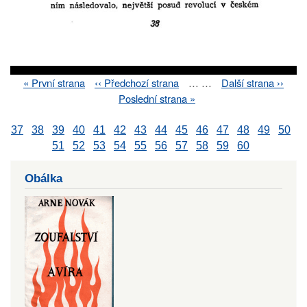
First
« První strana
Previous
‹‹ Předchozí strana
…
…
Next
Další strana ››
Pagination
page
page
page
Last
Poslední strana »
page
37
38
39
40
41
42
43
44
45
46
47
48
49
50
51
52
53
54
55
56
57
58
59
60
Obálka