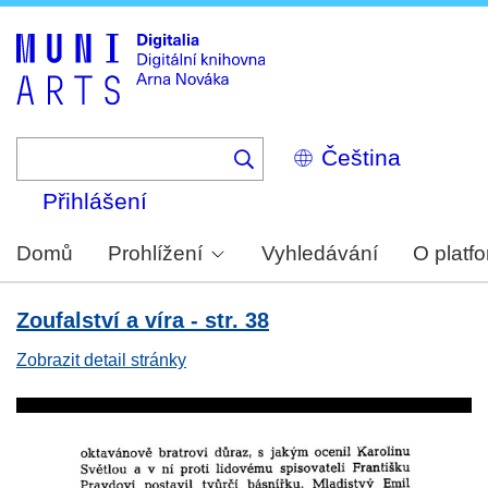
Skip
to
main
content
Select
your
language
Přihlášení
Domů
Prohlížení
Vyhledávání
O platf
Zoufalství a víra - str. 38
Zobrazit detail stránky