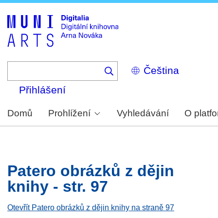
Skip
to
main
content
Select
your
language
Přihlášení
Domů
Prohlížení
Vyhledávání
O platf
Patero obrázků z dějin
knihy - str. 97
Otevřít Patero obrázků z dějin knihy na straně 97