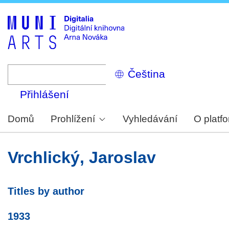
Skip
to
main
content
Select
your
language
Přihlášení
Domů
Prohlížení
Vyhledávání
O platf
Vrchlický, Jaroslav
Titles by author
1933