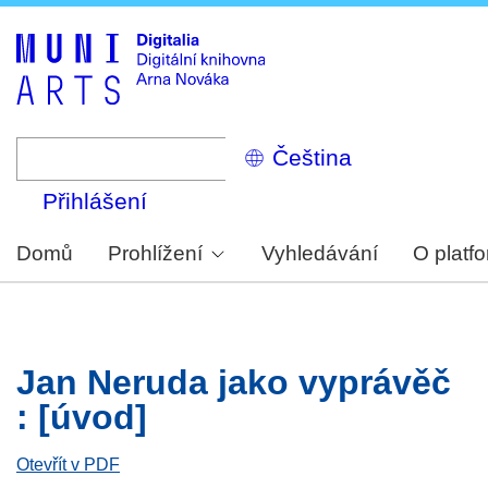
Skip
to
main
content
Select
your
language
Přihlášení
Domů
Prohlížení
Vyhledávání
O platf
Jan Neruda jako vyprávěč
: [úvod]
Otevřít v PDF