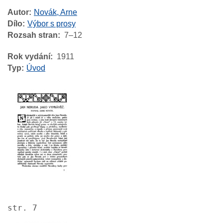
Autor
Novák, Arne
Dílo
Výbor s prosy
Rozsah stran
7–12
Rok vydání
1911
Typ
Úvod
Image
str. 7
Image