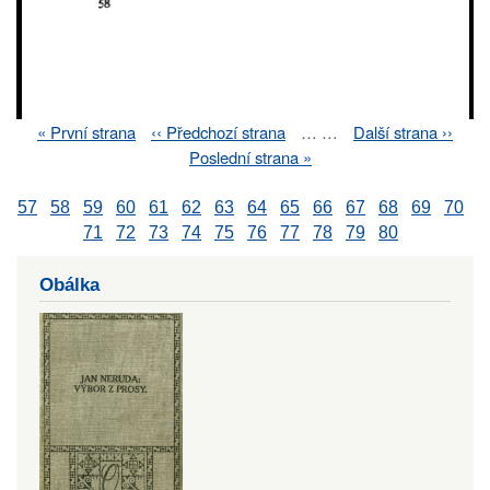
First
« První strana
Previous
‹‹ Předchozí strana
…
…
Next
Další strana ››
Pagination
page
page
page
Last
Poslední strana »
page
57
58
59
60
61
62
63
64
65
66
67
68
69
70
71
72
73
74
75
76
77
78
79
80
Obálka