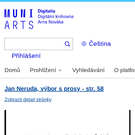
Skip
to
main
content
Select
your
language
Přihlášení
Domů
Prohlížení
Vyhledávání
O platf
Jan Neruda, výbor s prosy - str. 58
Zobrazit detail stránky