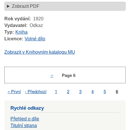
Zobrazit PDF
Rok vydání
1920
Vydavatel
Odkaz
Typ
Kniha
Licence
Volné dílo
Zobrazit v Knihovním katalogu MU
Previous
‹‹
Page 6
Pagination
page
First
« První
Previous
‹ Předchozí
Page
1
Page
2
Page
3
Page
4
Page
5
Page
6
Pagination
page
page
Rychlé odkazy
Přehled o díle
Titulní strana