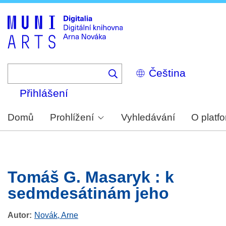
Skip
to
main
content
Select
your
language
Přihlášení
Domů
Prohlížení
Vyhledávání
O platf
Tomáš G. Masaryk : k
sedmdesátinám jeho
Autor
Novák, Arne