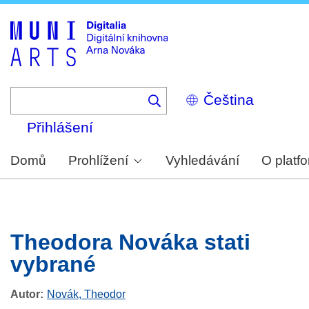
Skip
to
main
content
Select
your
language
Přihlášení
Domů
Prohlížení
Vyhledávání
O platf
Theodora Nováka stati
vybrané
Autor
Novák, Theodor