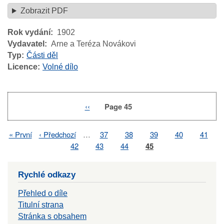
Zobrazit PDF
Rok vydání
1902
Vydavatel
Arne a Teréza Novákovi
Typ
Části děl
Licence
Volné dílo
Previous
‹‹
Page 45
Pagination
page
First
« První
Previous
‹ Předchozí
…
Page
37
Page
38
Page
39
Page
40
Page
41
Pagination
page
page
Page
42
Page
43
Page
44
Page
45
Rychlé odkazy
Přehled o díle
Titulní strana
Stránka s obsahem