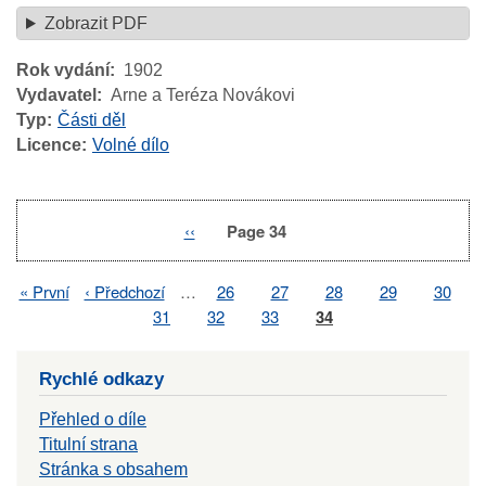
Zobrazit PDF
Rok vydání
1902
Vydavatel
Arne a Teréza Novákovi
Typ
Části děl
Licence
Volné dílo
Previous
‹‹
Page 34
Pagination
page
First
« První
Previous
‹ Předchozí
…
Page
26
Page
27
Page
28
Page
29
Page
30
Pagination
page
page
Page
31
Page
32
Page
33
Page
34
Rychlé odkazy
Přehled o díle
Titulní strana
Stránka s obsahem