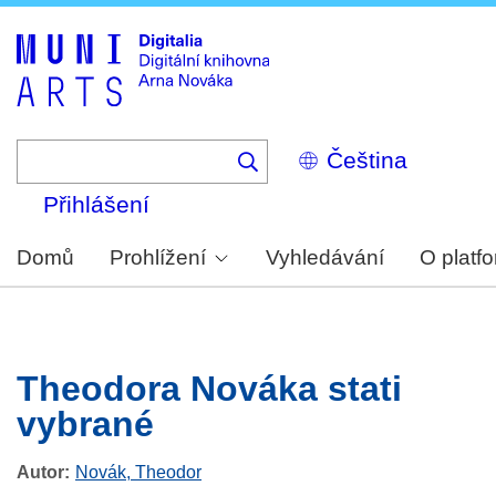
Skip
to
main
content
Select
your
language
Přihlášení
Domů
Prohlížení
Vyhledávání
O platf
Theodora Nováka stati
vybrané
Autor
Novák, Theodor