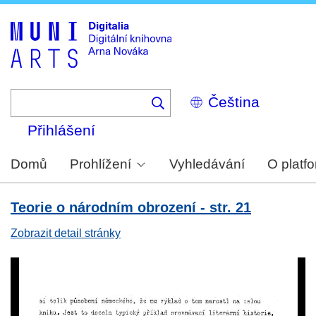
Skip
to
main
content
Select
your
language
Přihlášení
Domů
Prohlížení
Vyhledávání
O platf
Teorie o národním obrození - str. 21
Zobrazit detail stránky