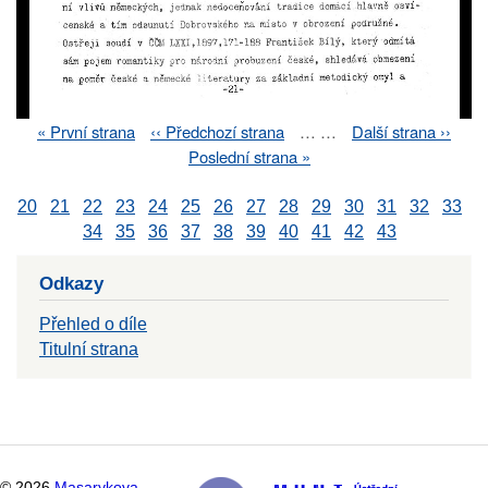
First
« První strana
Previous
‹‹ Předchozí strana
…
…
Next
Další strana ››
Pagination
page
page
page
Last
Poslední strana »
page
20
21
22
23
24
25
26
27
28
29
30
31
32
33
34
35
36
37
38
39
40
41
42
43
Odkazy
Přehled o díle
Titulní strana
©
2026
Masarykova