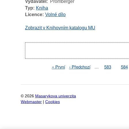
Vydavatel
Promberger
Typ
Kniha
Licence
Volné dílo
Zobrazit v Knihovním katalogu MU
Pagination
First
« První
Previous
‹ Předchozí
…
Page
583
Pag
584
Pagination
page
page
©
2026
Masarykova univerzita
Webmaster
|
Cookies