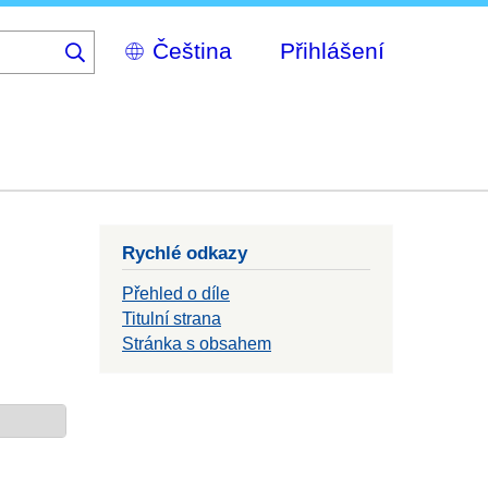
Select
Přihlášení
your
language
Rychlé odkazy
Přehled o díle
Titulní strana
Stránka s obsahem