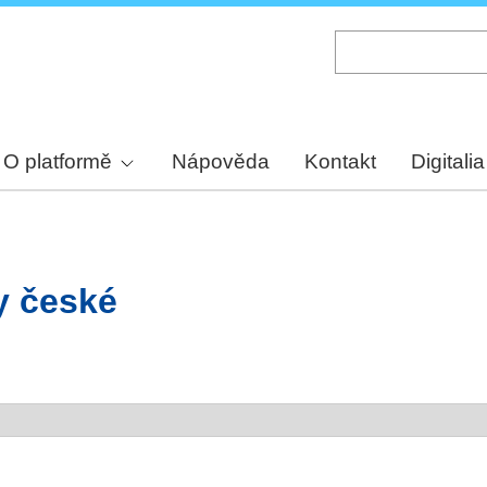
Skip
to
main
content
O platformě
Nápověda
Kontakt
Digitalia
ry české