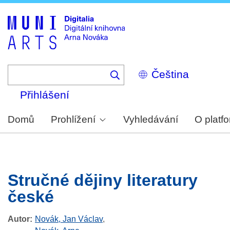
Skip
to
main
content
Select
your
language
Přihlášení
Domů
Prohlížení
Vyhledávání
O platf
Stručné dějiny literatury
české
Autor
Novák, Jan Václav
,