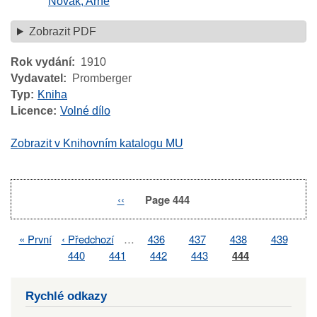
Novák, Arne
Zobrazit PDF
Rok vydání
1910
Vydavatel
Promberger
Typ
Kniha
Licence
Volné dílo
Zobrazit v Knihovním katalogu MU
Previous
‹‹
Page 444
Pagination
page
First
« První
Previous
‹ Předchozí
…
Page
436
Page
437
Page
438
Page
439
Pagination
page
page
Page
440
Page
441
Page
442
Page
443
Page
444
Rychlé odkazy