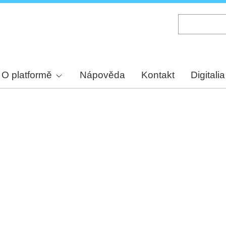
Skip
to
main
content
O platformě
Nápověda
Kontakt
Digitalia