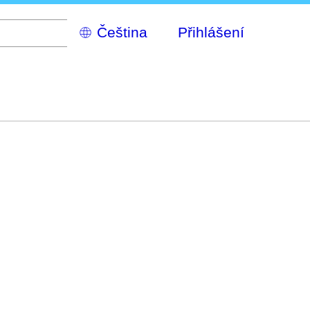
Select
Přihlášení
your
language