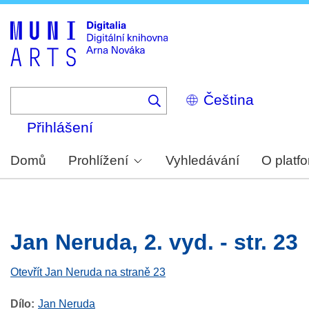
Skip
to
main
content
Select
your
language
Přihlášení
Domů
Prohlížení
Vyhledávání
O platf
Jan Neruda, 2. vyd. - str. 23
Otevřít Jan Neruda na straně 23
Dílo
Jan Neruda