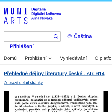
Skip
to
main
content
Select
your
language
Přihlášení
Domů
Prohlížení
Vyhledávání
O platf
Přehledné dějiny literatury české - str. 614
Zobrazit detail stránky