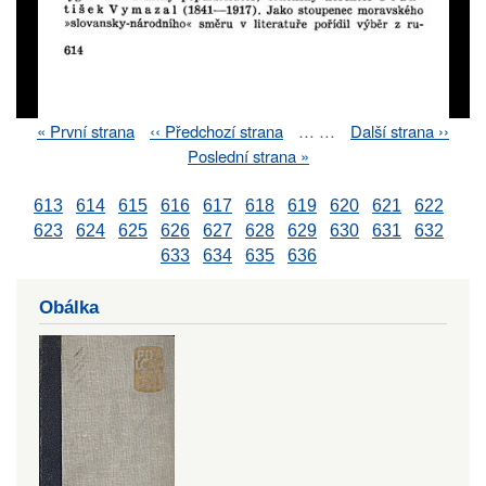
First
« První strana
Previous
‹‹ Předchozí strana
…
…
Next
Další strana ››
Pagination
page
page
page
Last
Poslední strana »
page
613
614
615
616
617
618
619
620
621
622
623
624
625
626
627
628
629
630
631
632
633
634
635
636
Obálka