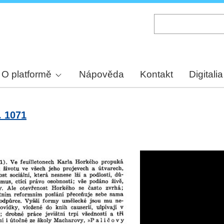
Skip
to
main
content
O platformě
Nápověda
Kontakt
Digitalia
. 1071