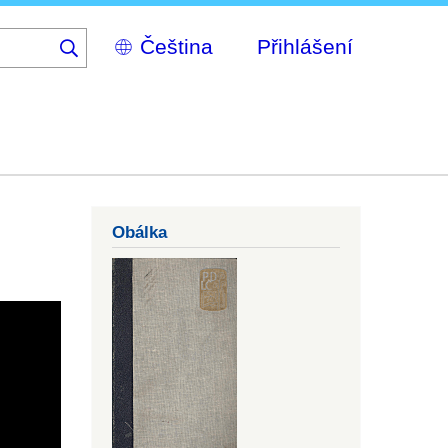
Select
Přihlášení
your
language
Obálka