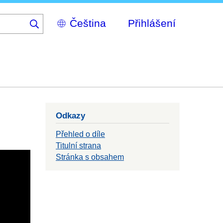
Select
Přihlášení
your
language
Odkazy
Přehled o díle
Titulní strana
Stránka s obsahem