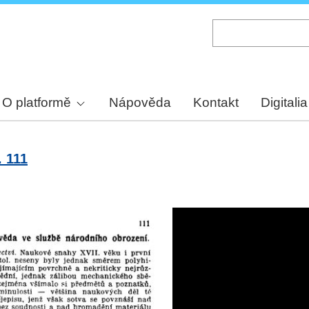
Skip
to
main
content
O platformě
Nápověda
Kontakt
Digitalia
. 111