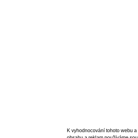
K vyhodnocování tohoto webu a 
obsahu a reklam používáme sou