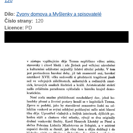
120
Dílo
Zvony domova a Myšlenky a spisovatelé
Číslo strany
120
Licence
PD