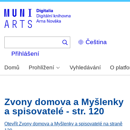
Skip
to
main
content
Select
your
language
Přihlášení
Domů
Prohlížení
Vyhledávání
O platf
Zvony domova a Myšlenky
a spisovatelé - str. 120
Otevřít Zvony domova a Myšlenky a spisovatelé na straně