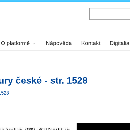
Skip
to
main
content
O platformě
Nápověda
Kontakt
Digitalia
ury české - str. 1528
 1528