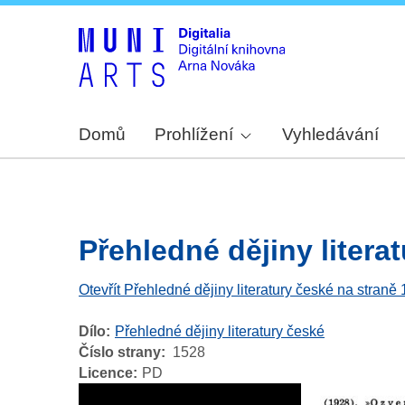
Domů
Prohlížení
Vyhledávání
Přehledné dějiny literat
Otevřít Přehledné dějiny literatury české na straně
Dílo
Přehledné dějiny literatury české
Číslo strany
1528
Licence
PD